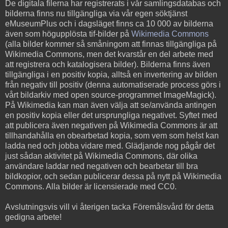
De digitala filerna har registrerats i vår samlingsdatabas och
bilderna finns nu tillgängliga via vår egen söktjänst
eMuseumPlus och i dagsläget finns ca 10 000 av bilderna
även som högupplösta tif-bilder på
Wikimedia Commons
(alla bilder kommer så småningom att finnas tillgängliga på
Wikimedia Commons, men det kvarstår en del arbete med
att registrera och katalogisera bilder). Bilderna finns även
tillgängliga i en positiv kopia, alltså en invertering av bilden
från negativ till positiv (denna automatiserade process görs i
vårt bildarkiv med open source-programmet ImageMagick).
På Wikimedia kan man även välja att se/använda antingen
en positiv kopia eller det ursprungliga negativet. Syftet med
att publicera även negativen på Wikimedia Commons är att
tillhandahålla en obearbetad kopia, som vem som helst kan
ladda ned och jobba vidare med. Glädjande nog pågår det
just sådan aktivitet på Wikimedia Commons, där olika
användare laddar ned negativen och bearbetar till bra
bildkopior, och sedan publicerar dessa på nytt på Wikimedia
Commons. Alla bilder är licensierade med CC0.
Avslutningsvis vill vi återigen tacka Föremålsvård för detta
gedigna arbete!