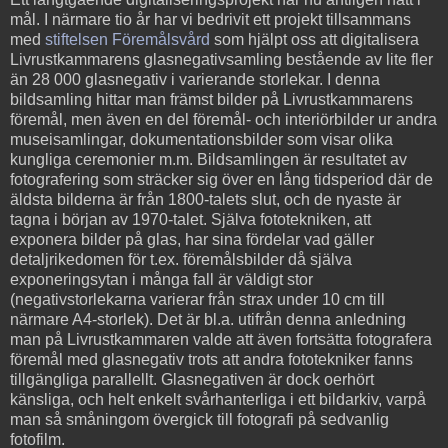
mål. I närmare tio år har vi bedrivit ett projekt tillsammans
med
stiftelsen Föremålsvård
som hjälpt oss att digitalisera
Livrustkammarens glasnegativsamling bestående av lite fler
än 28 000 glasnegativ i varierande storlekar. I denna
bildsamling hittar man främst bilder på Livrustkammarens
föremål, men även en del föremål- och interiörbilder ur andra
museisamlingar, dokumentationsbilder som visar olika
kungliga ceremonier m.m. Bildsamlingen är resultatet av
fotografering som sträcker sig över en lång tidsperiod där de
äldsta bilderna är från 1800-talets slut, och de nyaste är
tagna i början av 1970-talet. Själva fototekniken, att
exponera bilder på glas, har sina fördelar vad gäller
detaljrikedomen för t.ex. föremålsbilder då själva
exponeringsytan i många fall är väldigt stor
(negativstorlekarna varierar från strax under 10 cm till
närmare A4-storlek). Det är bl.a. utifrån denna anledning
man på Livrustkammaren valde att även fortsätta fotografera
föremål med glasnegativ trots att andra fototekniker fanns
tillgängliga parallellt. Glasnegativen är dock oerhört
känsliga, och helt enkelt svårhanterliga i ett bildarkiv, varpå
man så småningom övergick till fotografi på sedvanlig
fotofilm.