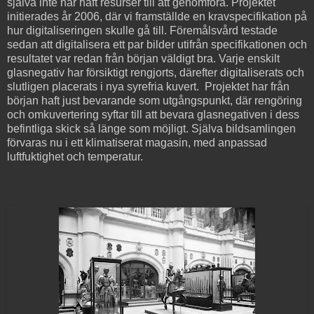
själva inte har haft resurser till att genomföra. Projektet
initierades år 2006, där vi framställde en kravspecifikation på
hur digitaliseringen skulle gå till. Föremålsvård testade
sedan att digitalisera ett par bilder utifrån specifikationen och
resultatet var redan från början väldigt bra. Varje enskilt
glasnegativ har försiktigt rengjorts, därefter digitaliserats och
slutligen placerats i nya syrefria kuvert. Projektet har från
början haft just bevarande som utgångspunkt, där rengöring
och omkuvertering syftar till att bevara glasnegativen i dess
befintliga skick så länge som möjligt. Själva bildsamlingen
förvaras nu i ett klimatiserat magasin, med anpassad
luftfuktighet och temperatur.