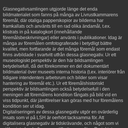
Glasnegativsamlingen utgjorde länge det enda
bildmaterialet som fanns på många av Livrustkammarens
föremål, där otaliga papperskopior av bilderna har
framkallats och använts till en rad olika ändamål, t.ex.
klistrats in på katalogkort (innehållande
föremålsbeskrivningar) eller använts i publikationer. Idag är
många av föremålen omfotograferade i betydligt bättre
kvalitet, men fortfarande är det många föremål som endast
finns avbildade i svartvitt utfrån dessa glasnegativ. Ur ett
museologiskt perspektiv är den här bildsamlingen
betydelsefull, då det förekommer en del dokumentärt
bildmaterial över museets interna historia (t.ex. interiörer från
tidigare intendenters arbetsrum och bilder som visar
hantering av föremål etc.). Ur ett föremålshistoriskt
perspektiv är bildsamlingen också betydelsefull i den
meningen att föremålens kondition fångats på bild vid en
viss tidpunkt, där jämförelser kan göras med hur föremålens
kondition ser ut idag.
Digitaliseringen av dessa glasnegativ utgör en ovärderlig
insats som vi på LSH är oerhört tacksamma för. Att
digitalisera glasnegativ är tidskrävande, och något som vi