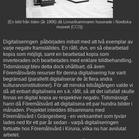
(En bild från tiden (år 1906) då Livrustkammaren huserade i Nordiska
museet (
CC0
))
Digitaliseringen påbörjades initialt med att två exemplar av
varje negativ framställdes. En råfil, dvs. en så obearbetad
kopia som möjligt, samt en bearbetad kopia som
inverterades och bearbetades med enklare bildbehandling.
Tidsmässigt blev detta dock ohållbart, då även
Föremålsvårds resurser för denna digitalisering har varit
begränsad (parallellt digitaliserar de åt flera andra
kulturarvsinstitutioner). För att minska tidsåtgången valde vi
då att enbart digitalisera en s.k. råfil, så att det iallafall skulle
finnas en digital kopia av respektive negativ. Tidsmässigt
hann då Föremålsvård att digitalisera ett par hundra bilder i
månaden. Projektet inleddes tillsammans med
Föremålsvård i Grängesberg - en verksamhet som tyvärr
lades ned för ett par år sedan - varpå digitaliseringen
fortsatte hos Föremålsvård i Kiruna, vilka nu har avslutat
arbetet.