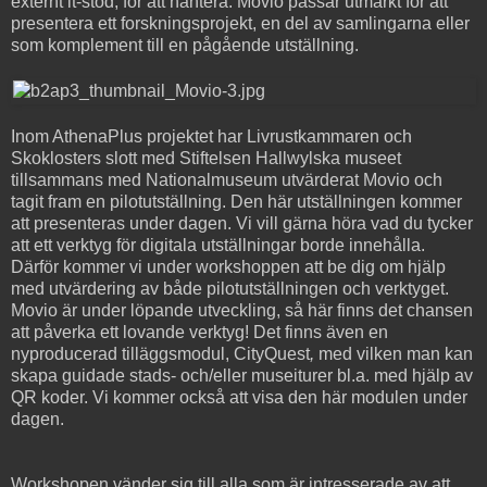
externt it-stöd, för att hantera. Movio passar utmärkt för att
presentera ett forskningsprojekt, en del av samlingarna eller
som komplement till en pågående utställning.
Inom AthenaPlus projektet har Livrustkammaren och
Skoklosters slott med Stiftelsen Hallwylska museet
tillsammans med Nationalmuseum utvärderat Movio och
tagit fram en pilotutställning. Den här utställningen kommer
att presenteras under dagen. Vi vill gärna höra vad du tycker
att ett verktyg för digitala utställningar borde innehålla.
Därför kommer vi under workshoppen att be dig om hjälp
med utvärdering av både pilotutställningen och verktyget.
Movio är under löpande utveckling, så här finns det chansen
att påverka ett lovande verktyg! Det finns även en
nyproducerad tilläggsmodul, CityQuest
,
med vilken man kan
skapa guidade stads- och/eller museiturer bl.a. med hjälp av
QR koder. Vi kommer också att visa den här modulen under
dagen.
Workshopen vänder sig till alla som är intresserade av att