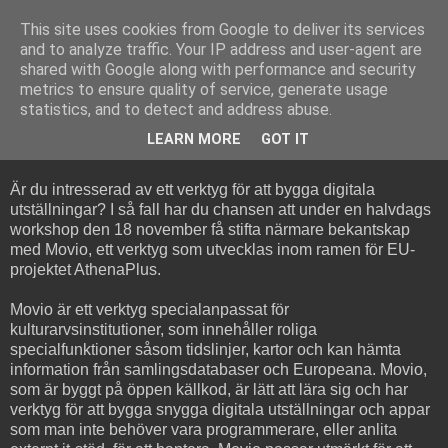
This site uses cookies from Google to deliver its services
and to analyze traffic. Your IP address and user-agent are
shared with Google along with performance and security
metrics to ensure quality of service, generate usage
statistics, and to detect and address abuse.
torsdag 23 oktober 2014
MOVIO
LEARN MORE
GOT IT
Är du intresserad av ett verktyg för att bygga digitala
utställningar? I så fall har du chansen att under en halvdags
workshop den 18 november få stifta närmare bekantskap
med Movio, ett verktyg som utvecklas inom ramen för EU-
projektet AthenaPlus.
Movio är ett verktyg specialanpassat för
kulturarvsinstitutioner, som innehåller roliga
specialfunktioner såsom tidslinjer, kartor och kan hämta
information från samlingsdatabaser och Europeana. Movio,
som är byggt på öppen källkod, är lätt att lära sig och har
verktyg för att bygga snygga digitala utställningar och appar
som man inte behöver vara programmerare, eller anlita