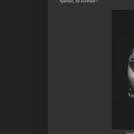
hjälmen, till exempel?
Den h