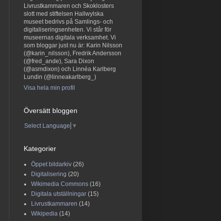
Livrustkammaren och Skoklosters
slott med stiftelsen Hallwylska
museet bedrivs på Samlings- och
digitaliseringsenheten. Vi står för
museernas digitala verksamhet. Vi
som bloggar just nu är: Karin Nilsson
(@karin_nilsson), Fredrik Andersson
(@fred_ande), Sara Dixon
(@asmdixon) och Linnéa Karlberg
Lundin (@linneakarlberg_)
Visa hela min profil
Översätt bloggen
Select Language
▼
Kategorier
Öppet bildarkiv
(26)
Digitalisering
(20)
Wikimedia Commons
(16)
Digitala utställningar
(15)
Livrustkammaren
(14)
Wikipedia
(14)