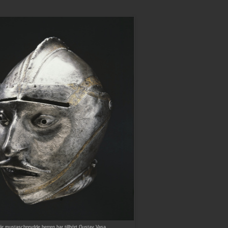
är mustaschprydde herren har tillhört Gustav Vasa.