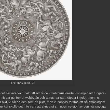
Erik XIV:s sköld i 2D
 har inte varit helt lätt att få den tredimensionella visningen att fungera i
missar gentemot webbyrån och annat har satt käppar i hjulet, men nu
n
bild, vi får se den som en pilot, men vi hoppas förstås att så småningom
r kul skulle det inte vara att skriva ut sin egen version av den här snygga