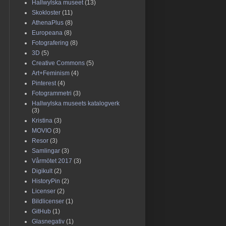
Hallwylska museet
(13)
Skokloster
(11)
AthenaPlus
(8)
Europeana
(8)
Fotografering
(8)
3D
(5)
Creative Commons
(5)
Art+Feminism
(4)
Pinterest
(4)
Fotogrammetri
(3)
Hallwylska museets katalogverk
(3)
Kristina
(3)
MOVIO
(3)
Resor
(3)
Samlingar
(3)
Vårmötet 2017
(3)
Digikult
(2)
HistoryPin
(2)
Licenser
(2)
Bildlicenser
(1)
GitHub
(1)
Glasnegativ
(1)