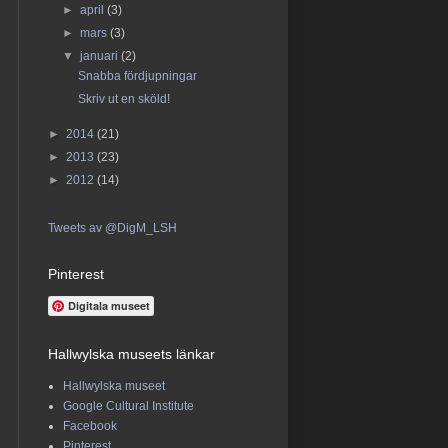
►
april
(3)
►
mars
(3)
▼
januari
(2)
Snabba fördjupningar
Skriv ut en sköld!
►
2014
(21)
►
2013
(23)
►
2012
(14)
Tweets av @DigM_LSH
Pinterest
Digitala museet
Hallwylska museets länkar
Hallwylska museet
Google Cultural Institute
Facebook
Pinterest